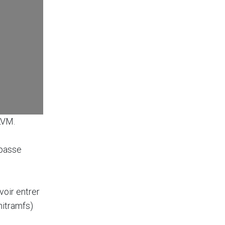
LVM.
 passe
oir entrer
nitramfs)