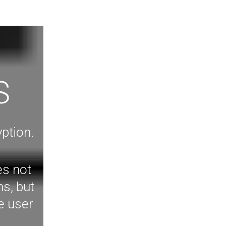
S
ption.
es not
ns, but
e user