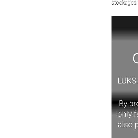
stockages.
LUKS 
By pr
only f
also 