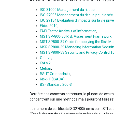
ISO 31000 Management du risque
,
ISO 27005 Management du risque pour la sécur
ISO 29134 Evaluation d'impacts sur la vie priv
Ebios 2010
,
FAIR Factor Analysis of Information
,
NIST SP-800-30 Risk Assesment Framework
,
NIST SP800-37 Guide for applying the Risk 
NISR SP800-39 Managing Information Security
NIST SP800-53 Security and Privacy Control f
Octave
,
IRAM2
,
Mehari
,
BSI IT-Grundschutz
,
Risk-IT (ISACA)
,
BSI-Standard 200-3
.
Derrière des concepts communs, la plupart de ces mé
concentrent sur une méthode mais pourront faire ré
Le nombre de certificats ISO27005 émis par LSTI es
C'est à chacun de sélectionner la méthode qui répon