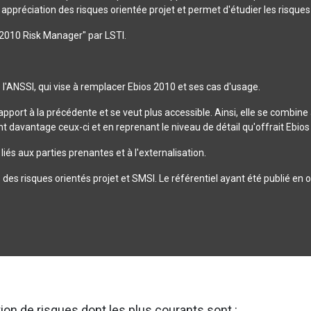
 appréciation des risques orientée projet et permet d'étudier les risque
s 2010 Risk Manager" par LSTI.
l'ANSSI, qui vise à remplacer Ebios 2010 et ses cas d'usage.
port à la précédente et se veut plus accessible. Ainsi, elle se combin
t davantage ceux-ci et en reprenant le niveau de détail qu'offrait Ebios
iés aux parties prenantes et à l'externalisation.
s des risques orientés projet et SMSI. Le référentiel ayant été publié en
ion de risques dont les plus courants sont :