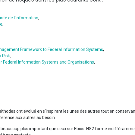
ité de l'information
,
ée
,
Management Framework to Federal Information Systems
,
 Risk
,
or Federal Information Systems and Organisations
,
thodes ont évolué en s'inspirant les unes des autres tout en conservant
férence aux autres au besoin.
t beaucoup plus important que ceux sur Ebios. HS2 forme indifférammen
d à son contexte.