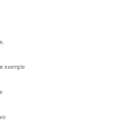
e,
par exemple
ne
ies