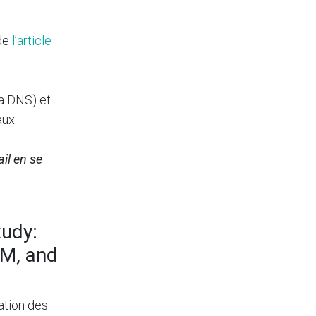
 de
l’article
ka DNS) et
ux:
il en se
tudy:
IM, and
ation des