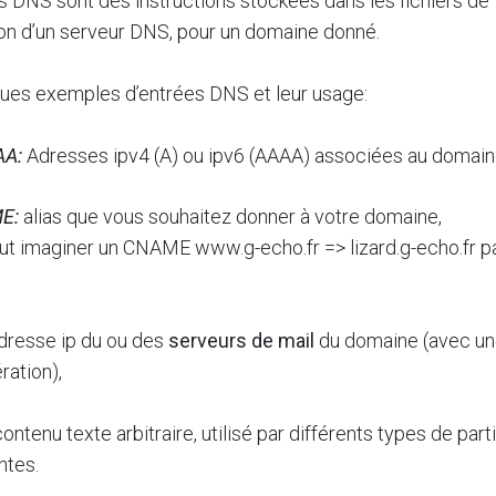
s DNS sont des instructions stockées dans les fichiers de
ion d’un serveur DNS, pour un domaine donné.
ques exemples d’entrées DNS et leur usage:
AA:
Adresses ipv4 (A) ou ipv6 (AAAA) associées au domain
E:
alias que vous souhaitez donner à votre domaine,
ut imaginer un CNAME www.g-echo.fr => lizard.g-echo.fr 
dresse ip du ou des
serveurs de mail
du domaine (avec u
ration),
ontenu texte arbitraire, utilisé par différents types de part
ntes.