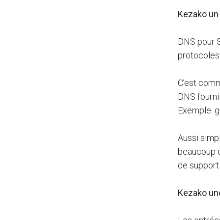
Kezako un
DNS pour 
protocoles 
C’est comm
DNS fourni
Exemple: g
Aussi simp
beaucoup é
de support
Kezako un