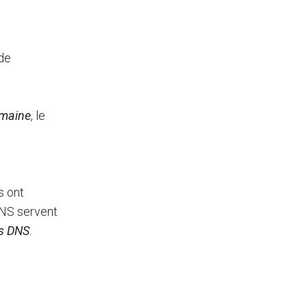
de
maine
, le
s ont
DNS servent
s DNS
.