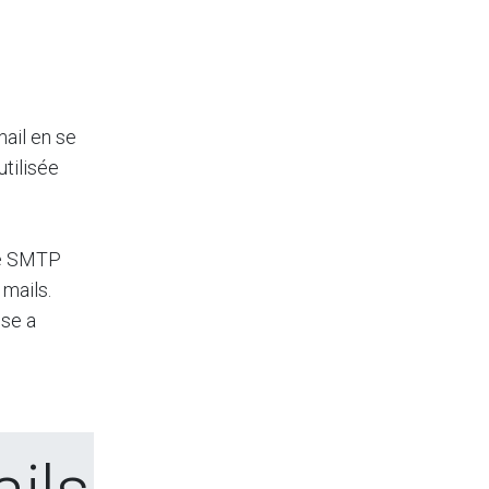
ail en se
tilisée
le SMTP
 mails.
sse a