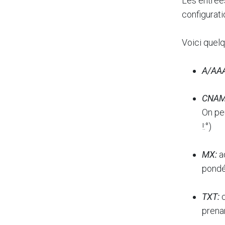
Les entrée
configurat
Voici quel
A/AA
CNAM
On pe
!:°)
MX:
a
pondé
TXT:
c
prena