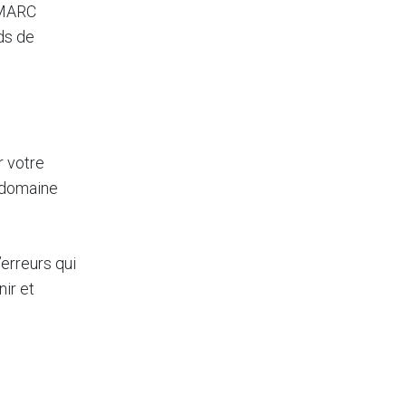
DMARC
rds de
r votre
e domaine
erreurs qui
ir et