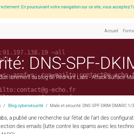
rectement. En poursuivant votre navigation sur ce site, vous acceptez l’u
Accueil
Forma
urité: DNS-SPF-D
raduit librement du blog de RedHunt Labs - Attack Surface 
s
Blog cybersécurité
Mails et sécurité: DNS-SPF-DKIM-DMARC 1/
s, a publié une recherche sur l’état de l’art des configur
tection des emails (lutte contre les spams avec les techno