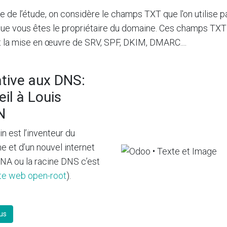
te de l’étude, on considère le champs TXT que l'on utilise 
que vous êtes le propriétaire du domaine. Ces champs TXT
 la mise en œuvre de SRV, SPF, DKIM, DMARC....
ative aux DNS:
oeil à Louis
N
n est l’inventeur du
 et d’un nouvel internet
INA ou la racine DNS c’est
ite web open-root
).
lus