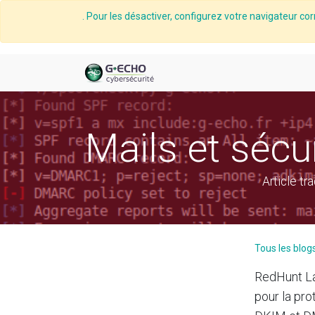
. Pour les désactiver, configurez votre navigateur cor
Mails et séc
Article t
Tous les blog
RedHunt Lab
pour la pro