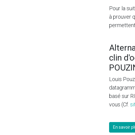
Pour la sui
à prouver 
permettent
Altern
clin d'
POUZI
Louis Pouzi
datagramme
basé sur R
vous (Cf.
s
En savoir p