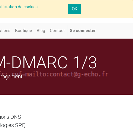
tilisation de cookies.
OK
tions
Boutique
Blog
Contact
Se connecter
KIM-DMARC 1/3
Management
3
ations DNS
logies SPF,