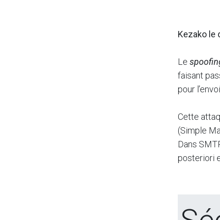
Kezako le 
Le
spoofin
faisant pa
pour l’envo
Cette atta
(Simple Mai
Dans SMTP,
posteriori 