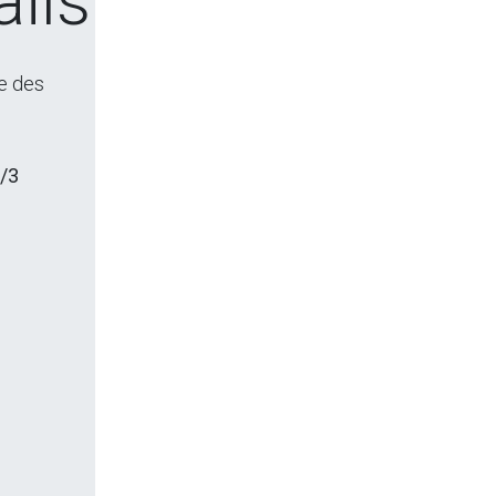
ils
re des
/3