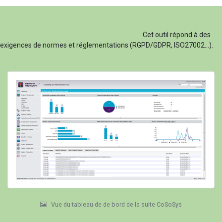
Cet outil répond à des
exigences de normes et réglementations (RGPD/GDPR, ISO27002...).
Vue du tableau de de bord de la suite CoSoSys