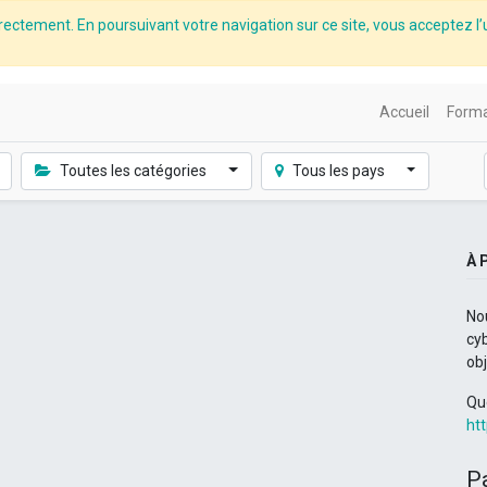
rectement. En poursuivant votre navigation sur ce site, vous acceptez l’u
Accueil
Forma
Toutes les catégories
Tous les pays
À 
No
cyb
ob
Qu
ht
P