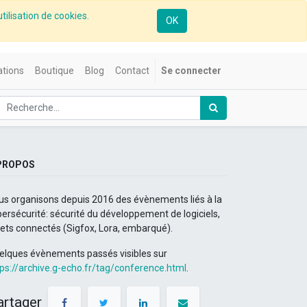
tilisation de cookies.
OK
tions
Boutique
Blog
Contact
Se connecter
PROPOS
us organisons depuis 2016 des évènements liés à la
ersécurité: sécurité du développement de logiciels,
jets connectés (Sigfox, Lora, embarqué).
elques évènements passés visibles sur
tps://archive.g-echo.fr/tag/conference.html
.
artager